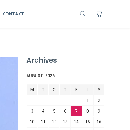
KONTAKT
Archives
AUGUSTI 2026
M
T
O
T
F
L
S
1
2
3
4
5
6
7
8
9
10
11
12
13
14
15
16