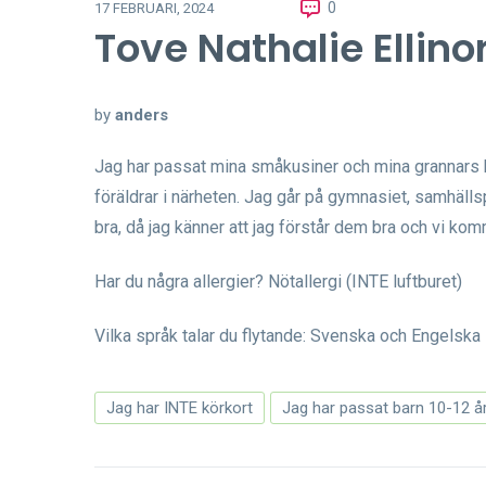
0
17 FEBRUARI, 2024
Tove Nathalie Ellino
by
anders
Jag har passat mina småkusiner och mina grannars b
föräldrar i närheten. Jag går på gymnasiet, samhäll
bra, då jag känner att jag förstår dem bra och vi ko
Har du några allergier? Nötallergi (INTE luftburet)
Vilka språk talar du flytande: Svenska och Engelska
Jag har INTE körkort
Jag har passat barn 10-12 å