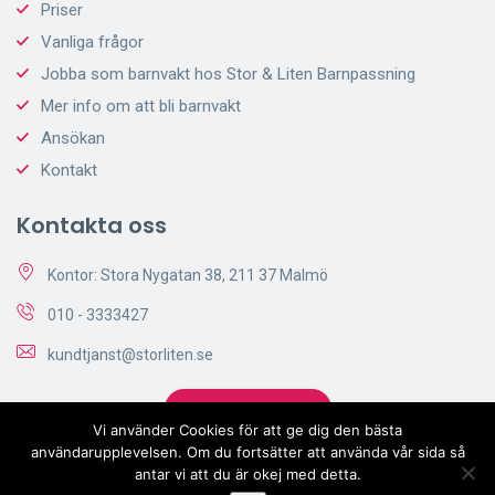
Priser
Vanliga frågor
Jobba som barnvakt hos Stor & Liten Barnpassning
Mer info om att bli barnvakt
Ansökan
Kontakt
Kontakta oss
Kontor: Stora Nygatan 38, 211 37 Malmö
010 - 3333427
kundtjanst@storliten.se
Skicka Förfrågan
Vi använder Cookies för att ge dig den bästa
användarupplevelsen. Om du fortsätter att använda vår sida så
antar vi att du är okej med detta.
© 2017-2023 Stor & Liten Barnpassning