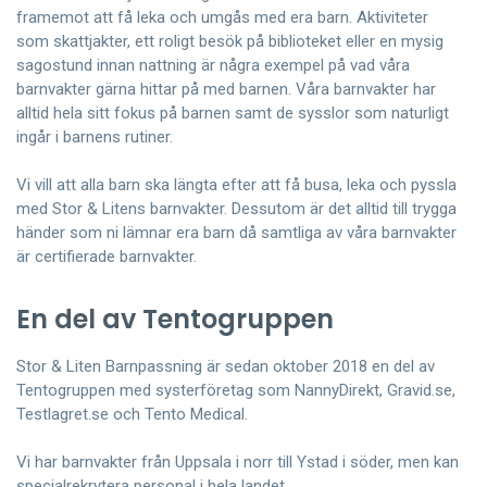
framemot att få leka och umgås med era barn. Aktiviteter
som skattjakter, ett roligt besök på biblioteket eller en mysig
sagostund innan nattning är några exempel på vad våra
barnvakter gärna hittar på med barnen. Våra barnvakter har
alltid hela sitt fokus på barnen samt de sysslor som naturligt
ingår i barnens rutiner.
Vi vill att alla barn ska längta efter att få busa, leka och pyssla
med Stor & Litens barnvakter. Dessutom är det alltid till trygga
händer som ni lämnar era barn då samtliga av våra barnvakter
är certifierade barnvakter.
En del av Tentogruppen
Stor & Liten Barnpassning är sedan oktober 2018 en del av
Tentogruppen med systerföretag som NannyDirekt, Gravid.se,
Testlagret.se och Tento Medical.
Vi har barnvakter från Uppsala i norr till Ystad i söder, men kan
specialrekrytera personal i hela landet.