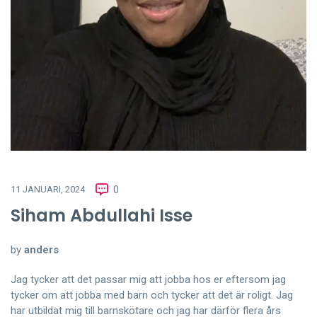
11 JANUARI, 2024
0
Siham Abdullahi Isse
by
anders
Jag tycker att det passar mig att jobba hos er eftersom jag
tycker om att jobba med barn och tycker att det är roligt. Jag
har utbildat mig till barnskötare och jag har därför flera års