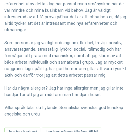
erfarenhet utav detta. Jag har passat mina småsyskon när de
var mindre och mina kusinbarn vid behov. Jag är väldigt
intresserad av att få prova på̊ hur det är att jobba hos er, då jag
alltid tycker att det är intressant med nya erfarenheter och
utmaningar.
Som person är jag väldigt ordningsam, flexibel, trevlig, positiv,
ansvarstagande, stresstålig, lyhörd, social, tålmodig och har
förmågan att prata med människor, samt att jag klarar av att
både arbeta individuellt och samarbeta i grupp. Jag är mycket
noggrann, lugn, pålitlig, har god humor och gillar att vara fysiskt
aktiv och därför tror jag att detta arbetet passar mig.
Har du några allergier? Jag har inga allergier men jag gillar inte
husdjur för att jag är rädd om man har djur i huset
Vilka språk talar du flytande: Somaliska svenska, god kunskap
engelska och urdu