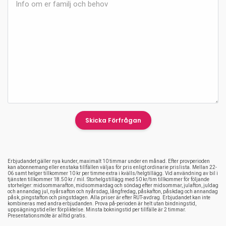
Erbjudandet gäller nya kunder, maximalt 10 timmar under en månad. Efter provperioden
kan abonnemang eller enstaka tillfällen väljas för pris enligt ordinarie prislista. Mellan 22-
06 samt helger tillkommer 10 kr per timme extra i kvälls/helgtillägg. Vid användning av bil i
tjänsten tillkommer 18.50 kr / mil. Storhelgstillägg med 50 kr/tim tillkommer för följande
storhelger: midsommarafton, midsommardag och söndag efter midsommar, julafton, juldag
och annandag jul, nyårsafton och nyårsdag, långfredag, påskafton, påskdag och annandag
påsk, pingstafton och pingstdagen. Alla priser är efter RUT-avdrag. Erbjudandet kan inte
kombineras med andra erbjudanden. Prova på-perioden är helt utan bindningstid,
uppsägningstid eller förpliktelse. Minsta bokningstid per tillfälle är 2 timmar.
Presentationsmöte är alltid gratis.