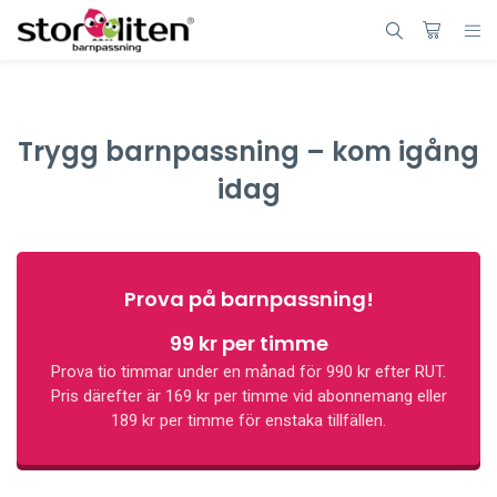
Trygg barnpassning – kom igång
idag
Prova på barnpassning!
99 kr per timme
Prova tio timmar under en månad för 990 kr efter RUT.
Pris därefter är 169 kr per timme vid abonnemang eller
189 kr per timme för enstaka tillfällen.